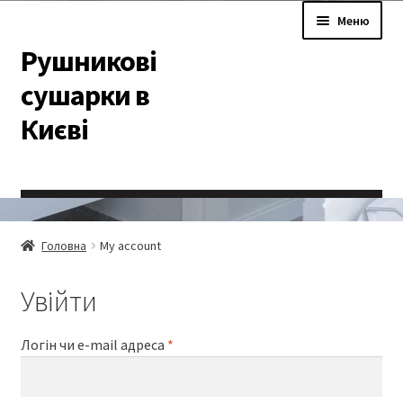
Перейти
Перейти
Меню
до
до
Рушникові
навігації
вмісту
сушарки в
Києві
Головна
Головна
My account
#897 (без назви)
Увійти
Cart
Обов’язкове
Логін чи e-mail адреса
*
Checkout