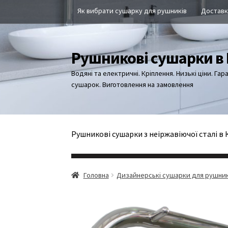
Перейти
Перейти
Як вибрати сушарку для рушників
Доставк
до
до
навігації
вмісту
Рушникові сушарки в 
Водяні та електричні. Кріплення. Низькі ціни. Гар
сушарок. Виготовлення на замовлення
Рушникові сушарки з неіржавіючої сталі в 
Головна
#897 (без назви)
Cart
Checkout
My a
Головна
Дизайнерські сушарки для рушник
Все про рушникові сушарки
Гарантія
Доста