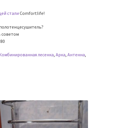
ей стали
Comfortlife!
 полотенцесушитель?
ь советом
-80
Комбинированная лесенка
,
Арка
,
Антенна
,