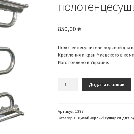
🔍
полотенцесуш
850,00
₴
Полотенцесушитель водяной для в
Крепления и кран Маевского в комп
Изготовлено в Украине.
Фокстрот
Додати в кошик
дизайнерский
полотенцесушитель
кількість
Артикул:
1287
Категорія:
Дизайнерські сушарки для р