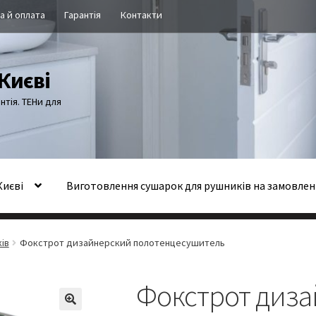
а й оплата
Гарантія
Контакти
Києві
антія. ТЕНи для
Києві
Виготовлення сушарок для рушників на замовленн
ccount
Виготовлення сушарок для рушників з неіржавіючої стал
ів
Фокстрот дизайнерский полотенцесушитель
вка й оплата
Контакти
Фокстрот диз