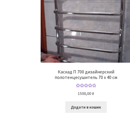
Каскад П 700 дизайнерский
полотенцесушитель 70 х 40 см
Оцінено в
1500,00
₴
5.00
з 5
Додати в кошик