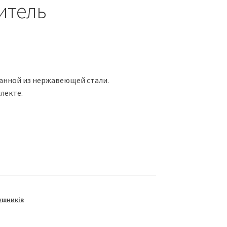
итель
анной из нержавеющей стали.
лекте.
ушників