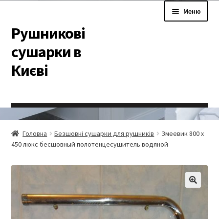
Перейти
Перейти
Меню
до
до
Рушникові
навігації
вмісту
сушарки в
Києві
Головна
Головна
Безшовні сушарки для рушників
Змеевик 800 х
#897 (без назви)
450 люкс бесшовный полотенцесушитель водяной
Cart
🔍
Checkout