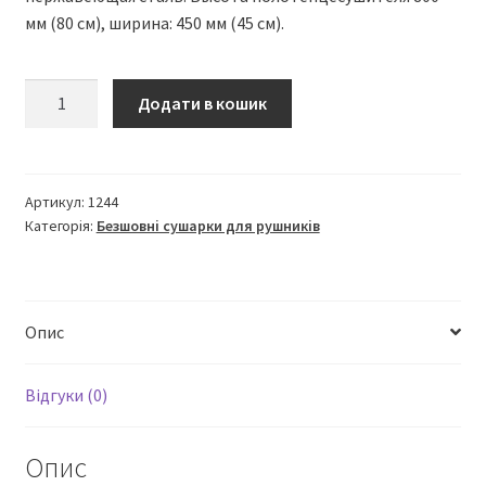
мм (80 см), ширина: 450 мм (45 см).
Змеевик
Додати в кошик
800
х
450
люкс
Артикул:
1244
Категорія:
Безшовні сушарки для рушників
бесшовный
полотенцесушитель
водяной
кількість
Опис
Відгуки (0)
Опис