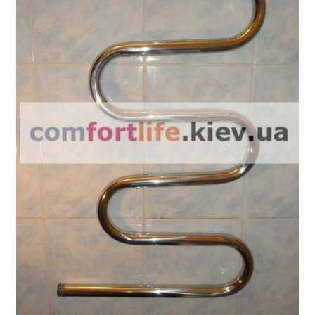
My account
Виготовлення сушарок для рушників з неіржавіючої
сталі на замовлення в Києві
Все про рушникові сушарки
Гарантія
Доставка й оплата
Контакти