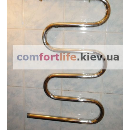
My account
Виготовлення сушарок для рушників з неіржавіючої
сталі на замовлення в Києві
Все про рушникові сушарки
Гарантія
Доставка й оплата
Контакти